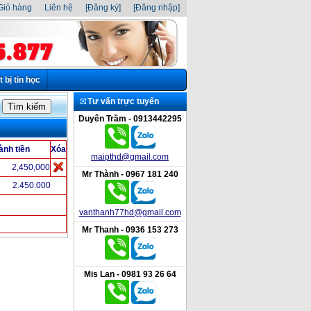
iỏ hàng
Liên hệ
[Đăng ký]
[Đăng nhập]
t bị tin học
Tư vấn trực tuyến
Duyên Trầm - 0913442295
ành tiền
Xóa
maipthd@gmail.com
2,450,000
Mr Thành - 0967 181 240
2.450.000
vanthanh77hd@gmail.com
Mr Thanh - 0936 153 273
Mis Lan - 0981 93 26 64