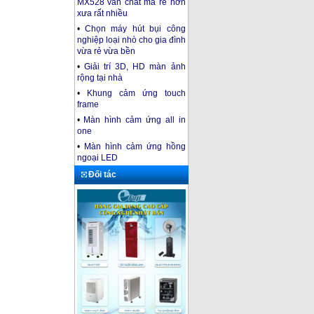
MX528 vẫn chất mà rẻ hơn
xưa rất nhiều
•
Chọn máy hút bụi công
nghiệp loại nhò cho gia đình
vừa rẻ vừa bền
•
Giải trí 3D, HD màn ảnh
rộng tại nhà
•
Khung cảm ứng touch
frame
•
Màn hình cảm ứng all in
one
•
Màn hình cảm ứng hồng
ngoại LED
Đối tác