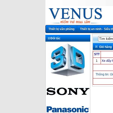
Thiết bị văn phòng
Thiết bị an ninh - Siêu t
Đối tác
Giỏ hàng
STT
1
Xe đẩy h
Thông tin:
Gi