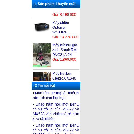
Sản phẩm khuyến mãi
Máy chiếu
Optoma
W400lve
Giá: 13.220.000
Máy hút bụi gia
đình Spark RM-
DVC21A-24
Giá: 1.860.000
Máy hút bụi
CleproX X1/40
Giá: 2.300.000
Tin nổi bật
•
Màn hình tương tác thiết bị
Máy hút bụi
hữu ích cho lớp học
Kumisai KMS15
•
Chào năm học mới BenQ
Giá: 2.200.000
có sự trở lại của MS527 và
MX528 vẫn chất mà rẻ hơn
Máy chiếu
xưa rất nhiều
Optoma PS520
Giá: 8.190.000
•
Chào năm học mới BenQ
có sự trở lại của MS527 và