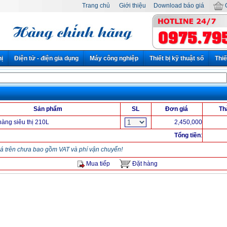
Trang chủ
Giới thiệu
Download báo giá
G
hị
Điện tử - điện gia dụng
Máy công nghiệp
Thiết bị kỹ thuật số
Thiế
Sản phẩm
SL
Đơn giá
Th
àng siêu thị 210L
2,450,000
Tổng tiền
:
á trên chưa bao gồm VAT và phí vận chuyển!
Mua tiếp
Đặt hàng