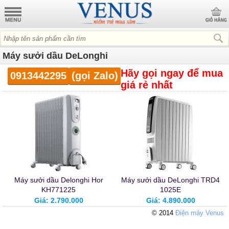
Máy sưởi dầu DeLonghi
Hãy gọi ngay
để mua
0913442295
(gọi Zalo)
giá rẻ nhất
Máy sưởi dầu Delonghi Hor
Máy sưởi dầu DeLonghi TRD4
KH771225
1025E
Giá: 2.790.000
Giá: 4.890.000
© 2014
Điện máy Venus