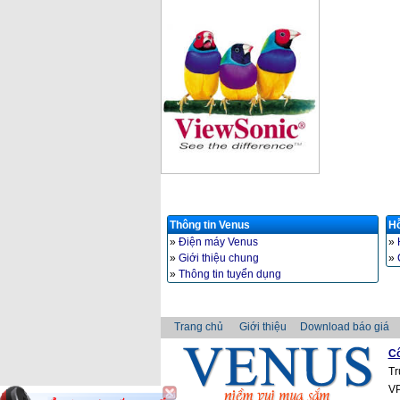
Thông tin Venus
Hỗ
»
Điện máy Venus
»
»
Giới thiệu chung
»
»
Thông tin tuyển dụng
Trang chủ
Giới thiệu
Download báo giá
Cô
Tr
VP