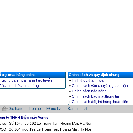
 trợ mua hàng online
Chính sách và quy định chung
Hướng dẫn mua hàng trực tuyến
»
Hình thức thanh toán
Các hình thức mua hàng
»
Chính sách vận chuyển, giao nhận
»
Chính sách bảo hành
»
Chính sách bảo mật thông tin
»
Chính sách đổi, trả hàng, hoàn tiền
Giỏ hàng
Liên hệ
[Đăng ký]
[Đăng nhập]
ng ty TNHH Điện máy Venus
ụ sở: Số 104, ngõ 192 Lê Trọng Tấn, Hoàng Mai, Hà Nội
GD: Số 104, ngõ 192 Lê Trọng Tấn, Hoàng Mai, Hà Nội