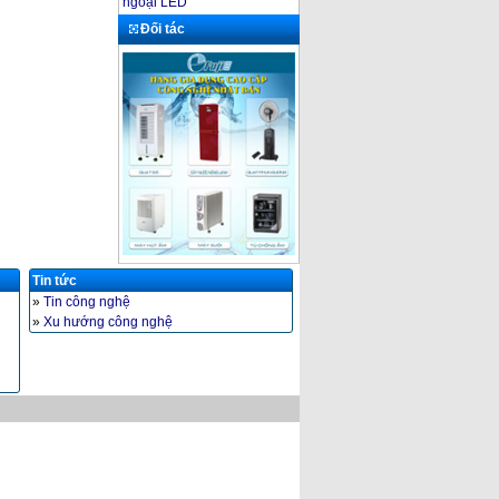
ngoại LED
Đối tác
Tin tức
»
Tin công nghệ
»
Xu hướng công nghệ