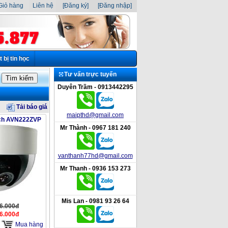
iỏ hàng
Liên hệ
[Đăng ký]
[Đăng nhập]
t bị tin học
Tư vấn trực tuyến
Duyên Trầm - 0913442295
Tải báo giá
maipthd@gmail.com
ch AVN222ZVP
Mr Thành - 0967 181 240
vanthanh77hd@gmail.com
Mr Thanh - 0936 153 273
Mis Lan - 0981 93 26 64
16.000đ
16.000đ
Mua hàng