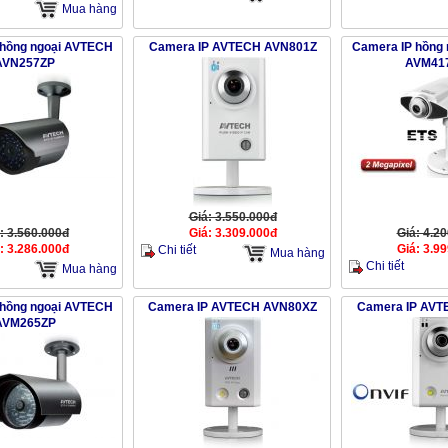
Mua hàng
 hồng ngoại AVTECH
Camera IP AVTECH AVN801Z
Camera IP hồng
AVN257ZP
AVM41
Giá: 3.550.000đ
: 3.560.000đ
Giá: 3.309.000đ
Giá: 4.2
: 3.286.000đ
Giá: 3.9
Chi tiết
Mua hàng
Chi tiết
Mua hàng
 hồng ngoại AVTECH
Camera IP AVTECH AVN80XZ
Camera IP AVT
AVM265ZP