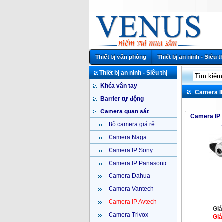
Thiết bị văn phòng
Thiết bị an ninh - Siêu t
Thiết bị an ninh - Siêu thị
Khóa vân tay
Camera I
Barrier tự động
Camera quan sát
Camera IP
Bộ camera giá rẻ
Camera Naga
Camera IP Sony
Camera IP Panasonic
Camera Dahua
Camera Vantech
Camera IP Avtech
Giá
Camera Trivox
Giá