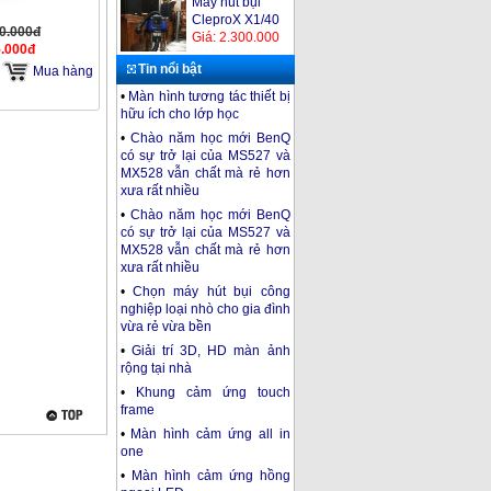
Máy hút bụi
CleproX X1/40
70.000đ
Giá: 2.300.000
5.000đ
Tin nổi bật
Mua hàng
•
Màn hình tương tác thiết bị
Máy hút bụi
hữu ích cho lớp học
Kumisai KMS15
•
Chào năm học mới BenQ
Giá: 2.200.000
có sự trở lại của MS527 và
MX528 vẫn chất mà rẻ hơn
Máy chiếu
xưa rất nhiều
Optoma PS520
Giá: 8.190.000
•
Chào năm học mới BenQ
có sự trở lại của MS527 và
MX528 vẫn chất mà rẻ hơn
xưa rất nhiều
•
Chọn máy hút bụi công
nghiệp loại nhò cho gia đình
vừa rẻ vừa bền
•
Giải trí 3D, HD màn ảnh
rộng tại nhà
•
Khung cảm ứng touch
frame
•
Màn hình cảm ứng all in
one
•
Màn hình cảm ứng hồng