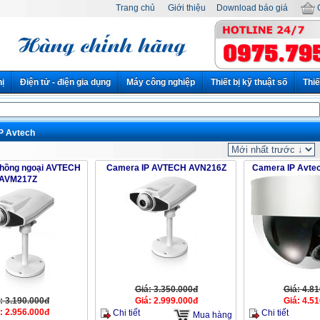
Trang chủ
Giới thiệu
Download báo giá
G
hị
Điện tử - điện gia dụng
Máy công nghiệp
Thiết bị kỹ thuật số
Thiế
P Avtech
 hồng ngoại AVTECH
Camera IP AVTECH AVN216Z
Camera IP Avte
AVM217Z
Giá: 3.350.000đ
Giá: 4.8
: 3.190.000đ
Giá: 2.999.000đ
Giá: 4.5
: 2.956.000đ
Chi tiết
Chi tiết
Mua hàng