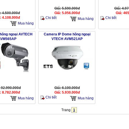
Giá: 5.590.000đ
Giá: 4.9
: 4.500.000đ
Giá: 5.056.000đ
Giá: 46
: 4.108.000đ
Chi tiết
Chi tiết
Mua hàng
Mua hàng
 hồng ngoại AVTECH
Camera IP Dome hồng ngoại
AVM565AP
VTECH AVM521AP
: 92.990.000đ
Giá: 6.100.000đ
: 8.782.000đ
Giá: 5.930.000đ
Chi tiết
Mua hàng
Mua hàng
Trang
1