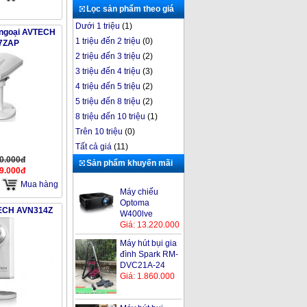
Lọc sản phẩm theo giá
Dưới 1 triệu
(1)
 ngoại AVTECH
1 triệu đến 2 triệu
(0)
7ZAP
2 triệu đến 3 triệu
(2)
3 triệu đến 4 triệu
(3)
4 triệu đến 5 triệu
(2)
5 triệu đến 8 triệu
(2)
8 triệu đến 10 triệu
(1)
Trên 10 triệu
(0)
Tất cả giá
(11)
00.000đ
Sản phẩm khuyến mãi
99.000đ
Mua hàng
Máy chiếu
Optoma
ECH AVN314Z
W400lve
Giá: 13.220.000
Máy hút bụi gia
đình Spark RM-
DVC21A-24
Giá: 1.860.000