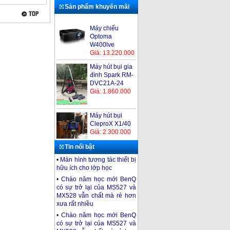
Sản phẩm khuyến mãi
Máy chiếu
Optoma
W400lve
Giá: 13.220.000
Máy hút bụi gia
đình Spark RM-
DVC21A-24
Giá: 1.860.000
Máy hút bụi
CleproX X1/40
Giá: 2.300.000
Tin nổi bật
•
Màn hình tương tác thiết bị
Máy hút bụi
hữu ích cho lớp học
Kumisai KMS15
•
Chào năm học mới BenQ
Giá: 2.200.000
có sự trở lại của MS527 và
MX528 vẫn chất mà rẻ hơn
Máy chiếu
xưa rất nhiều
Optoma PS520
Giá: 8.190.000
•
Chào năm học mới BenQ
có sự trở lại của MS527 và