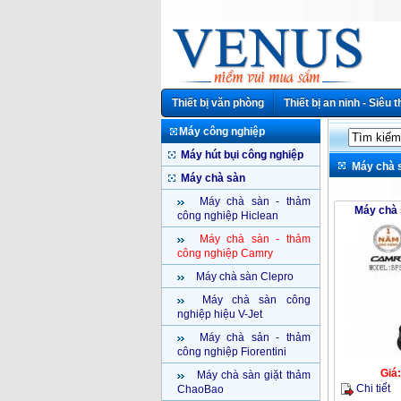
Thiết bị văn phòng
Thiết bị an ninh - Siêu t
Máy công nghiệp
Máy hút bụi công nghiệp
Máy chà 
Máy chà sàn
Máy chà sàn - thảm
Máy chà
công nghiệp Hiclean
Máy chà sàn - thảm
công nghiệp Camry
Máy chà sàn Clepro
Máy chà sàn công
nghiệp hiệu V-Jet
Máy chà sản - thảm
công nghiệp Fiorentini
Giá
Máy chà sàn giặt thảm
Chi tiết
ChaoBao