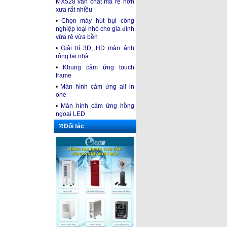
MX528 vẫn chất mà rẻ hơn
xưa rất nhiều
•
Chọn máy hút bụi công
nghiệp loại nhò cho gia đình
vừa rẻ vừa bền
•
Giải trí 3D, HD màn ảnh
rộng tại nhà
•
Khung cảm ứng touch
frame
•
Màn hình cảm ứng all in
one
•
Màn hình cảm ứng hồng
ngoại LED
Đối tác