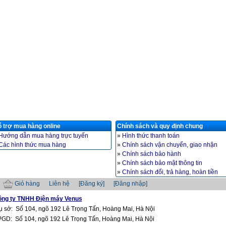
 trợ mua hàng online
Chính sách và quy định chung
Hướng dẫn mua hàng trực tuyến
»
Hình thức thanh toán
Các hình thức mua hàng
»
Chính sách vận chuyển, giao nhận
»
Chính sách bảo hành
»
Chính sách bảo mật thông tin
»
Chính sách đổi, trả hàng, hoàn tiền
Giỏ hàng
Liên hệ
[Đăng ký]
[Đăng nhập]
ng ty TNHH Điện máy Venus
ụ sở: Số 104, ngõ 192 Lê Trọng Tấn, Hoàng Mai, Hà Nội
GD: Số 104, ngõ 192 Lê Trọng Tấn, Hoàng Mai, Hà Nội