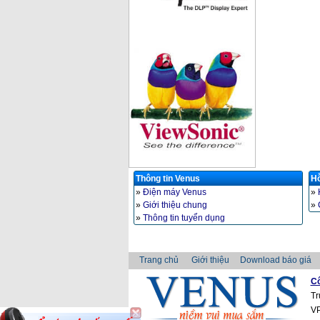
Thông tin Venus
Hỗ
»
Điện máy Venus
»
»
Giới thiệu chung
»
»
Thông tin tuyển dụng
Trang chủ
Giới thiệu
Download báo giá
Cô
Tr
VP