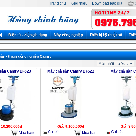
Trang chủ
Giới thiệu
Download báo giá
G
hị
Điện tử - điện gia dụng
Máy công nghiệp
Thiết bị kỹ thuật số
Thiế
sàn - thảm công nghiệp Camry
 sàn Camry BF523
Máy chà sàn Camry BF522
Máy chà sàn 
: 10.200.000đ
Giá: 9.100.000đ
Giá: 8.9
Chi tiết
Chi tiết
Mua hàng
Mua hàng