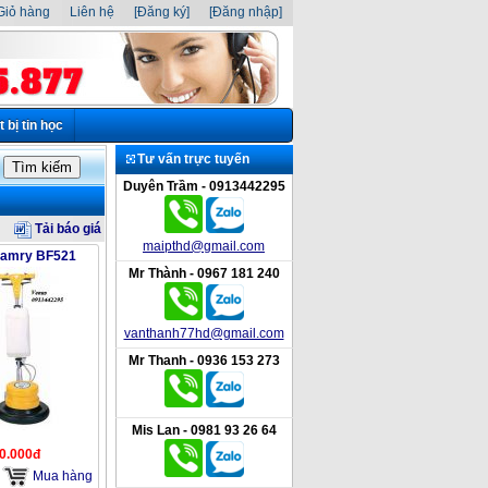
iỏ hàng
Liên hệ
[Đăng ký]
[Đăng nhập]
t bị tin học
Tư vấn trực tuyến
Duyên Trầm - 0913442295
Tải báo giá
maipthd@gmail.com
Camry BF521
Mr Thành - 0967 181 240
vanthanh77hd@gmail.com
Mr Thanh - 0936 153 273
Mis Lan - 0981 93 26 64
00.000đ
Mua hàng