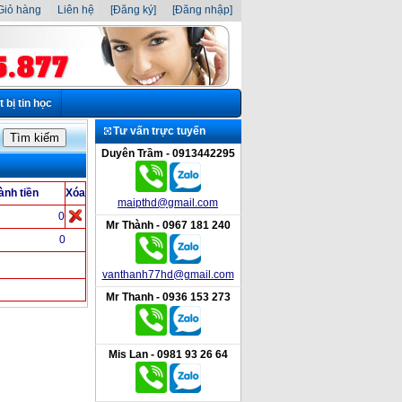
iỏ hàng
Liên hệ
[Đăng ký]
[Đăng nhập]
t bị tin học
Tư vấn trực tuyến
Duyên Trầm - 0913442295
ành tiền
Xóa
maipthd@gmail.com
0
Mr Thành - 0967 181 240
0
vanthanh77hd@gmail.com
Mr Thanh - 0936 153 273
Mis Lan - 0981 93 26 64