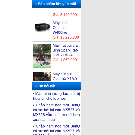
Sản phẩm khuyến mãi
Máy chiếu
Optoma
W400lve
Giá: 13.220.000
Máy hút bụi gia
đình Spark RM-
DVC21A-24
Giá: 1.860.000
Máy hút bụi
CleproX X1/40
Giá: 2.300.000
Tin nổi bật
•
Màn hình tương tác thiết bị
Máy hút bụi
hữu ích cho lớp học
Kumisai KMS15
•
Chào năm học mới BenQ
Giá: 2.200.000
có sự trở lại của MS527 và
MX528 vẫn chất mà rẻ hơn
Máy chiếu
xưa rất nhiều
Optoma PS520
Giá: 8.190.000
•
Chào năm học mới BenQ
có sự trở lại của MS527 và