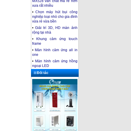
MX528 vẫn chất mà rẻ hơn
xưa rất nhiều
•
Chọn máy hút bụi công
nghiệp loại nhò cho gia đình
vừa rẻ vừa bền
•
Giải trí 3D, HD màn ảnh
rộng tại nhà
•
Khung cảm ứng touch
frame
•
Màn hình cảm ứng all in
one
•
Màn hình cảm ứng hồng
ngoại LED
Đối tác