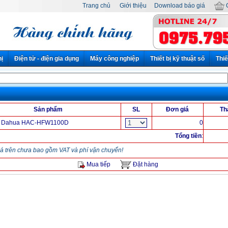
Trang chủ
Giới thiệu
Download báo giá
G
hị
Điện tử - điện gia dụng
Máy công nghiệp
Thiết bị kỹ thuật số
Thiế
Sản phẩm
SL
Đơn giá
Th
 Dahua HAC-HFW1100D
0
Tổng tiền
:
á trên chưa bao gồm VAT và phí vận chuyển!
Mua tiếp
Đặt hàng