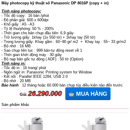
Máy photocopy kỹ thuật số Panasonic DP 8016P (copy + in)
Tính năng photocopy:
- Tốc độ copy: 16 bản /phút
- Độ phân giải: 600 x 600dpi
- Khổ giấy : A5 - A3
- Tỷ lệ thu/phóng: 50 % - 200%
- Thời gian cho bản chụp đầu tiên: 6,9 giây
- Trữ lượng giấy: 1khay (1x 550 tờ) + 1khay tay (50 tờ)
- Trọng lượng giấy: Khay gầm : 60~90 gr/ m2 + Khay tay : 55~ 33 gr/m2
- Bộ nhớ : 16 MB
- Sao chụp liên tục : 999 bản-tự động reset về 1
- Thời gian khởi động máy : 30 giây
- Bộ nạp bản gốc tự động ( ADF) : 50 tờ (Option)
Tính năng in:
- Tốc độ in : 16 trang/ phút
- Ngôn ngữ in: Panasonic Printing system for Window
- Kết nối : Parallel IEEE 1284, USB 2.0
- Bộ nhớ : 20 MB
Bảo hành
: 12 tháng hoặc 60.000 bản chụp tùy điều kiện nào đến trước
26.290.000
MUA HÀNG
Giá:
Sản phẩm khác