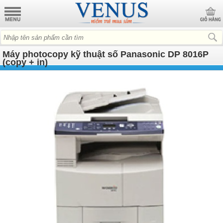
Máy photocopy kỹ thuật số Panasonic DP 8016P
(copy + in)