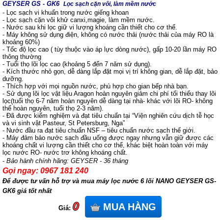
GEYSER GS - GK6
Lọc sạch cặn vôi, làm mềm nước
- Lọc sạch vi khuẩn trong nước giếng khoan
- Lọc sạch cặn vôi khử canxi,magie, làm mềm nước.
- Nước sau khi lọc giữ vi lượng khoáng cần thiết cho cơ thể.
- Máy không sử dụng điện, không có nước thải (nước thải của máy RO là
khoảng 60%)
- Tốc độ lọc cao ( tùy thuộc vào áp lực dòng nước), gấp 10-20 lần máy RO
thông thường
- Tuổi thọ lõi lọc cao (khoảng 5 đến 7 năm sử dụng).
- Kích thước nhỏ gọn, dễ dàng lắp đặt mọi vị trí không gian, dễ lắp đặt, bảo
dưỡng.
- Thích hợp với mọi nguồn nước, phù hợp cho gian bếp nhà bạn.
- Sử dụng lõi lọc vật liệu Aragon hoàn nguyên giảm chi phí tối thiểu thay lõi
lọc(tuổi thọ 6-7 năm hoàn nguyên dễ dàng tại nhà- khác với lõi RO- không
thể hoàn nguyên, tuổi thọ 2-3 năm).
- Đã được kiểm nghiệm và đạt tiêu chuẩn tại “Viện nghiên cứu dịch tễ học
và vi sinh vật Pasteur, St Petersburg, Nga”
- Nước đầu ra đạt tiêu chuẩn NSF – tiêu chuẩn nước sạch thế giới.
- Máy đảm bảo nước sạch đầu uống được ngay nhưng vẫn giữ được các
khoáng chất vi lượng cần thiết cho cơ thể, khác biệt hoàn toàn với máy
lọc nước RO- nước trơ không khoáng chất.
-
Bảo hành chính hãng: GEYSER - 36 tháng
Gọi ngay: 0967 181 240
Để được tư vấn hỗ trợ và mua m
áy lọc nước 6 lõi NANO GEYSER GS-
GK6 giá tốt nhất
0
MUA HÀNG
Giá: