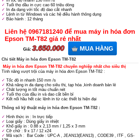
In tốc độ nhanh 150 mm /s
Tuổi thọ dầu in cực cao 60 triệu dòng
In đa dạng với tốc độ dao cắt nhanh
Lệnh in từ Windows và các hệ điều hành thông dụng
Bảo hành : 12 tháng
Liên hệ 0967181240 để mua máy in hóa đơn
Epson TM-T82 giá rẻ nhất
3.650.000
MUA HÀNG
Giá:
Chi tiết Máy in hóa đơn Epson TM-T82
Máy in hóa đơn Epson TM-T82 chuyên nghiệp nhất cho siêu thị
Tính năng vượt trội của máy in hóa đơn Epson TM-T82 :
Tốc độ in nhanh 150 mm /s
Khả năng in đa dạng cho siêu thị, tạp hóa ,kinh doanh bán lẻ
Chât lượng in tốt màu chuẩn nét
Tuổi thọ của dầu in và dao cắt bền bỉ
Kết nối hầu hết các lệnh in từ các thiết bị hiện đại
Thông số kỹ thuật máy in hóa đơn Epson TM-T82 :
Hình thức in : In trực tiếp
Loại giấy : Dùng giấy in nhiệt
Khổ giấy in : 0.88 x 2,13 mm / 1,25 x 3 mm
Cỡ chữ : 9 x 17 / 12 x24
Mã vạch : Bar Code : UPC-A , JEAN13(EAN13) , CODE39 , ITF , GS-