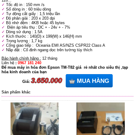
128...
Tốc độ in : 150 mm /s
Số dòng in : 60 triệu dòng
Tự động cắt giấy : 1,5 triệu lần
Độ phân giải : 203 x 203 dpi
Bộ nhớ đệm : 4KB hoặc 45 bytes
Điện áp tiêu thụ : DC + - 24v + - 7%
Dòng sử dụng : 1.5A
Kích thước : 140(D) x 199(W) x 146(H) mm
Trọng lượng : 1,7 kg
Cổng giao tiếp : Oceania EMI AS/NZS CSPR22 Class A
Nắp đặt : Cố định ngang dọc trên tường tùy thích
Bảo hành chính hãng :
12 tháng
Liên hệ
:
0967 181 240
Để mua máy in hóa đơn Epson TM-T82 giá rẻ nhất cho siêu thị ,tạp
hóa kinh doanh của bạn
3.650.000
MUA HÀNG
Giá:
Sản phẩm khác