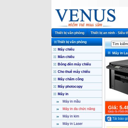
Thiết bị văn phòng
Thiết bị an ninh - Siêu t
Thiết bị văn phòng
Máy chiếu
Máy in L
Màn chiếu
Bóng đèn máy chiếu
Cho thuê máy chiếu
Máy chấm công
Máy photocopy
Máy in
Máy in mầu
Giá: 5.4
Máy in đa chức năng
Giá: 5.750.0
Máy in kim
Tải báo gi
Máy in Laser