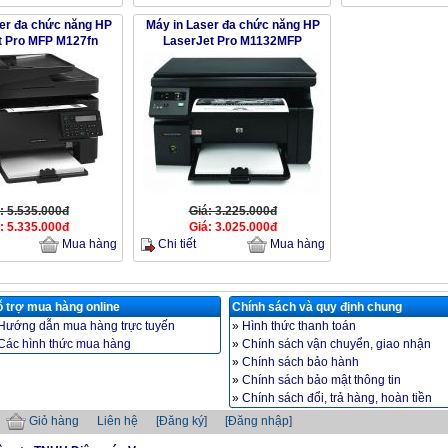
er đa chức năng HP
Máy in Laser đa chức năng HP
t Pro MFP M127fn
LaserJet Pro M1132MFP
: 5.535.000đ
Giá: 3.225.000đ
: 5.335.000đ
Giá: 3.025.000đ
Chi tiết
Mua hàng
Mua hàng
 trợ mua hàng online
Chính sách và quy định chung
Hướng dẫn mua hàng trực tuyến
»
Hình thức thanh toán
Các hình thức mua hàng
»
Chính sách vận chuyển, giao nhận
»
Chính sách bảo hành
»
Chính sách bảo mật thông tin
»
Chính sách đổi, trả hàng, hoàn tiền
Giỏ hàng
Liên hệ
[Đăng ký]
[Đăng nhập]