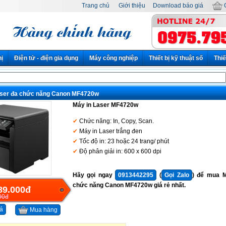
Trang chủ
Giới thiệu
Download báo giá
G
hị
Điện tử - điện gia dụng
Máy công nghiệp
Thiết bị kỹ thuật số
Thiế
aser đa chức năng Canon MF4720w
Máy in Laser MF4720w
Chức năng: In, Copy, Scan.
Máy in Laser trắng đen
Tốc độ in: 23 hoặc 24 trang/ phút
Độ phân giải in: 600 x 600 dpi
Hãy gọi ngay
0913442295
(
Gọi Zalo
) để mua M
chức năng Canon MF4720w giá rẻ nhất.
89.000đ
00đ
á
Mua hàng