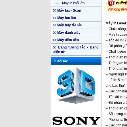
Máy in khổ lớn
Vui lòng liê
Máy fax - Scan
Máy hút ẩm
Máy in Lase
Máy hủy tài liệu
– Chức năng
Máy đánh giày
– Máy in Lase
Máy đếm tiền
– Tốc độ in:
2
– Độ phân giải
Bảng tương tác - Bảng
– Chất lượng 
điện tử
– Thời gian k
Đối tác
– Thời gian kh
– Thời gian in
– Ngôn ngữ in
– Lề in: 5 mm 
cho bao thư).
– Các tính nă
– Tốc độ cop
– Độ phân giả
– Thời gian co
– Số lượng co
– Phóng to/ t
– Các tính năn