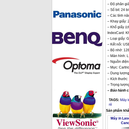
– Độ phân giả
– Số bit: 24 bit
– Các tính nă
– Khay giấy: 2
– Khổ giấy (
IndexCard. Kh
– Loại giấy: G
– Kết nối: US
– Bộ nhớ: 12
– Màn hình: L
– Nguồn điện
– Mực: Cartrid
– Dung lượng 
– Kích thước:
– Trọng lượng
– Bảo hành c
TAGS:
Máy 
rẻ
Sản phẩm kh
Máy in Las
Can