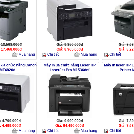
: 18.568.000đ
Giá: 9.350.000đ
Giá: 8.6
: 17.468.000đ
Giá: 8.965.000đ
Giá: 8.2
Chi tiết
Chi tiết
Mua hàng
Mua hàng
r đa chức năng Canon
Máy in đa chức năng Laser HP
Máy in laser HP L
MF4820d
LaserJet Pro M1536dnf
Printer
: 4.799.000đ
Giá: 9.990.000đ
Giá: 7.8
: 4.499.000đ
Giá: 94.490.000đ
Giá: 7.6
Chi tiết
Chi tiết
Mua hàng
Mua hàng