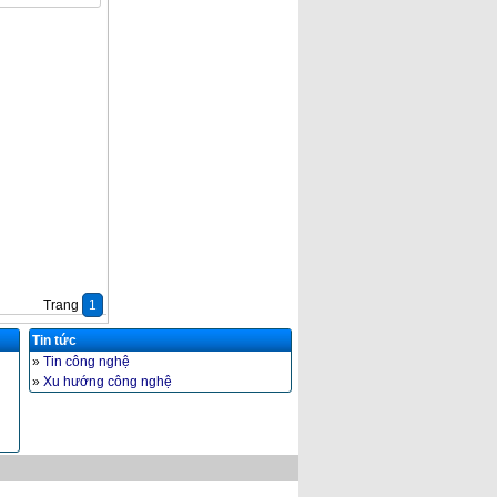
Trang
1
Tin tức
»
Tin công nghệ
»
Xu hướng công nghệ