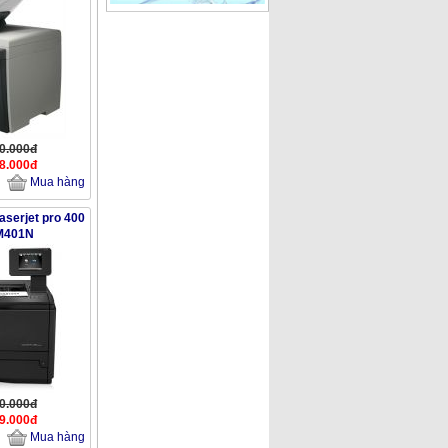
80.000đ
28.000đ
Mua hàng
aserjet pro 400
 M401N
90.000đ
89.000đ
Mua hàng