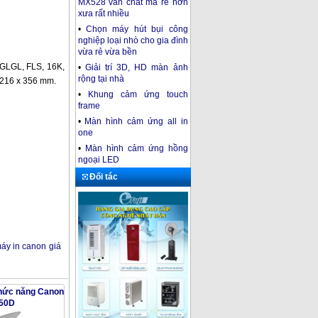
MX528 vẫn chất mà rẻ hơn
xưa rất nhiều
•
Chọn máy hút bụi công
nghiệp loại nhò cho gia đình
vừa rẻ vừa bền
 GLGL, FLS, 16K,
•
Giải trí 3D, HD màn ảnh
rộng tại nhà
 216 x 356 mm.
•
Khung cảm ứng touch
frame
•
Màn hình cảm ứng all in
one
•
Màn hình cảm ứng hồng
ngoại LED
Đối tác
áy in canon giá
chức năng Canon
50D