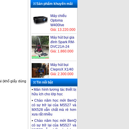
Sản phẩm khuyến mãi
Máy chiếu
Optoma
W400lve
Giá: 13.220.000
Máy hút bụi gia
đình Spark RM-
DVC21A-24
Giá: 1.860.000
Máy hút bụi
CleproX X1/40
Giá: 2.300.000
ải (khổ giấy dùng
Tin nổi bật
•
Màn hình tương tác thiết bị
Máy hút bụi
hữu ích cho lớp học
Kumisai KMS15
•
Chào năm học mới BenQ
Giá: 2.200.000
có sự trở lại của MS527 và
MX528 vẫn chất mà rẻ hơn
Máy chiếu
xưa rất nhiều
Optoma PS520
Giá: 8.190.000
•
Chào năm học mới BenQ
có sự trở lại của MS527 và