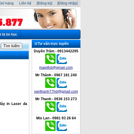
iỏ hàng
Liên hệ
[Đăng ký]
[Đăng nhập]
t bị tin học
Tư vấn trực tuyến
Duyên Trầm - 0913442295
maipthd@gmail.com
Mr Thành - 0967 181 240
vanthanh77hd@gmail.com
Mr Thanh - 0936 153 273
áy in Laser đa
Mis Lan - 0981 93 26 64