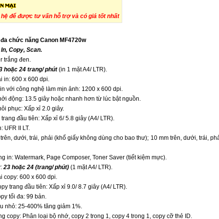
n hệ để được tư vấn hỗ trợ và có giá tốt nhất
r đa chức năng Canon MF4720w
:
In, Copy, Scan.
r trắng đen.
3 hoặc 24 trang/ phút
(in 1 mặt A4/ LTR).
 in: 600 x 600 dpi.
in với công nghệ làm mịn ảnh: 1200 x 600 dpi.
hởi động: 13.5 giây hoặc nhanh hơn từ lúc bật nguồn.
ôi phục: Xấp xỉ 2.0 giây.
 trang đầu tiên: Xấp xỉ 6/ 5.8 giây (A4/ LTR).
: UFR II LT.
trên, dưới, trái, phải (khổ giấy không dùng cho bao thư); 10 mm trên, dưới, trái, ph
ng in: Watermark, Page Composer, Toner Saver (tiết kiệm mực).
y:
23 hoặc 24 (trang/ phút)
(1 mặt A4/ LTR).
i copy: 600 x 600 dpi.
py trang đầu tiên: Xấp xỉ 9.0/ 8.7 giây (A4/ LTR).
py tối đa: 99 bản.
hu nhỏ: 25-400% tăng giảm 1%.
g copy: Phân loại bộ nhớ, copy 2 trong 1, copy 4 trong 1, copy cỡ thẻ ID.