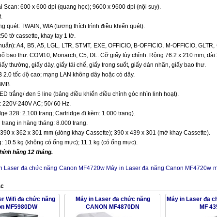
i Scan: 600 x 600 dpi (quang học); 9600 x 9600 dpi (nội suy).
.
ng quét: TWAIN, WIA (tương thích trình điều khiển quét).
50 tờ cassette, khay tay 1 tờ.
chuẩn): A4, B5, A5, LGL, LTR, STMT, EXE, OFFICIO, B-OFFICIO, M-OFFICIO, GLTR,
ổ bao thư: COM10, Monarch, C5, DL. Cỡ giấy tùy chỉnh: Rộng 76.2 x 210 mm, dài
iấy thường, giấy dày, giấy tái chế, giấy trong suốt, giấy dán nhãn, giấy bao thư.
B 2.0 tốc độ cao; mạng LAN không dây hoặc có dây.
8MB.
ED trắng/ đen 5 line (bảng điều khiển điều chỉnh góc nhìn linh hoạt).
: 220V-240V AC; 50/ 60 Hz.
ge 328: 2.100 trang; Cartridge đi kèm: 1.000 trang).
trang in hàng tháng: 8.000 trang.
 390 x 362 x 301 mm (đóng khay Cassette); 390 x 439 x 301 (mở khay Cassette).
: 10.5 kg (không có ống mực); 11.1 kg (có ống mực).
hính hãng 12 tháng.
in Laser đa chức năng Canon MF4720w
Máy in Laser đa năng Canon MF4720w
m
ác
er Wifi đa chức năng
Máy in Laser đa chức năng
Máy in Laser đa 
on MF5980DW
CANON MF4870DN
MF 43