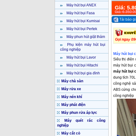
Máy hút bụi ANEX
Giá: 5.8
Giá: 6.350.0
Máy hút bụi Fasa
Tải báo gi
Máy hút bụi Kumisai
Máy hút bụi Pertek
Máy phun hút giặt thảm
Gọi ngay 09
Phụ kiện máy hút bụi
công nghiệp
Máy hút bụi 
Máy hút bụi Lavor
Siêu thị điện
máy hút bụi 
Máy hút bụi Hitachi
máy hút bụi 
Máy hút bụi gia đình
dung tích 70
Máy chà sàn
công nghệ sản
Máy rửa xe
ABS cứng cho 
công nghiệp
Máy nén khí
Máy phát điện
Máy phun rửa áp lực
Máy quét rác công
nghiệp
Máy cắt cỏ