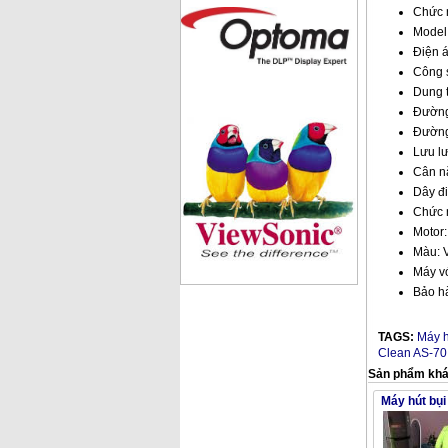
Chức n
Model
Điện á
Công 
Dung t
Đường
Đường
Lưu lư
Cân n
Dây đ
Chức n
Motor:
Màu: V
Máy vớ
Bảo h
TAGS:
Máy h
Clean AS-70
Sản phẩm kh
Máy hút bụ