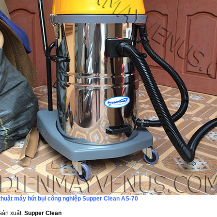
thuật máy hút bụi công nghiệp Supper Clean AS-70
sản xuất:
Supper Clean