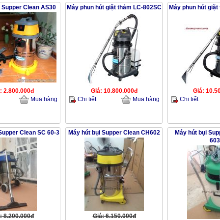
i Supper Clean AS30
Máy phun hút giặt thảm LC-802SC
Máy phun hút giặ
: 2.800.000đ
Giá: 10.800.000đ
Giá: 10.5
Chi tiết
Chi tiết
Mua hàng
Mua hàng
 Supper Clean SC 60-3
Máy hút bụi Supper Clean CH602
Máy hút bụi Sup
603
: 8.200.000đ
Giá: 6.150.000đ