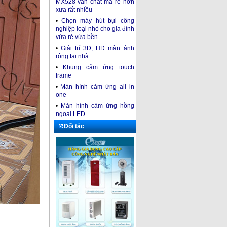
MX528 vẫn chất mà rẻ hơn
xưa rất nhiều
•
Chọn máy hút bụi công
nghiệp loại nhò cho gia đình
vừa rẻ vừa bền
•
Giải trí 3D, HD màn ảnh
rộng tại nhà
•
Khung cảm ứng touch
frame
•
Màn hình cảm ứng all in
one
•
Màn hình cảm ứng hồng
ngoại LED
Đối tác