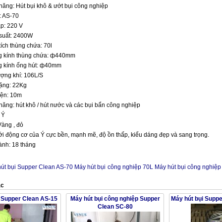
ăng: Hút bụi khô & ướt bụi công nghiệp
: AS-70
p: 220 V
suất: 2400W
ích thùng chứa: 70l
 kính thùng chứa: ф440mm
 kính ống hút: ф40mm
ợng khí: 106L/S
ặng: 22Kg
iện: 10m
ăng: hút khô / hút nước và các bụi bẩn công nghiệp
 Ý
àng , đỏ
i động cơ của Ý cực bền, mạnh mẽ, độ ồn thấp, kiểu dáng đẹp và sang trọng.
ành: 18 tháng
út bụi Supper Clean AS-70
Máy hút bụi công nghiệp 70L
Máy hút bụi công nghiệp
ác
i Supper Clean AS-15
Máy hút bụi công nghiệp Supper
Máy hút bụi Supp
Clean SC-80