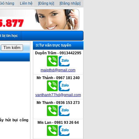
iỏ hàng
Liên hệ
[Đăng ký]
[Đăng nhập]
t bị tin học
Tư vấn trực tuyến
Duyên Trầm - 0913442295
maipthd@gmail.com
Mr Thành - 0967 181 240
vanthanh77hd@gmail.com
Mr Thanh - 0936 153 273
áy hút bụi công
Mis Lan - 0981 93 26 64