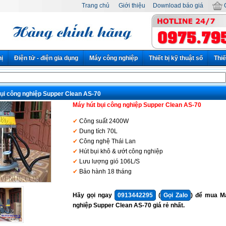
Trang chủ
Giới thiệu
Download báo giá
G
hị
Điện tử - điện gia dụng
Máy công nghiệp
Thiết bị kỹ thuật số
Thiế
ụi công nghiệp Supper Clean AS-70
Máy hút bụi công nghiệp Supper Clean AS-70
Công suất 2400W
Dung tích 70L
Công nghệ Thái Lan
Hút bụi khô & ướt công nghiệp
Lưu lượng gió 106L/S
Bảo hành 18 tháng
Hãy gọi ngay
0913442295
(
Gọi Zalo
) để mua M
nghiệp Supper Clean AS-70 giá rẻ nhất.