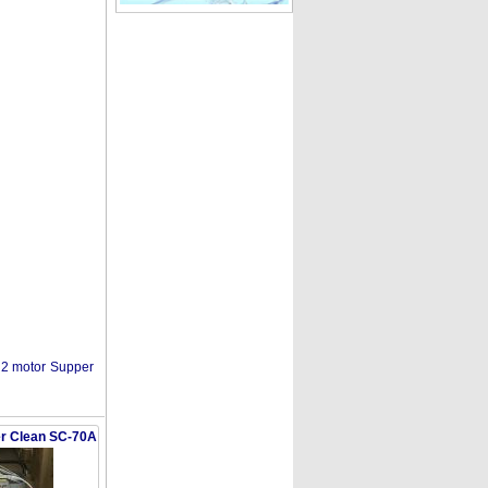
 2 motor
Supper
er Clean SC-70A