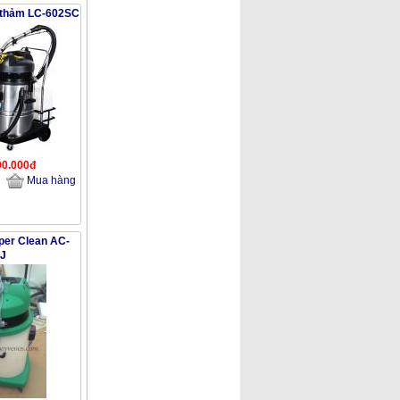
t thảm LC-602SC
00.000đ
Mua hàng
per Clean AC-
J