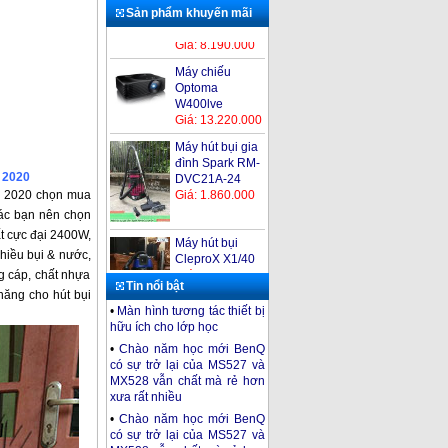
Sản phẩm khuyến mãi
Máy chiếu
Optoma
W400lve
Giá: 13.220.000
Máy hút bụi gia
đình Spark RM-
DVC21A-24
 2020
Giá: 1.860.000
ăm 2020 chọn mua
các bạn nên chọn
Máy hút bụi
t cực đại 2400W,
CleproX X1/40
hiều bụi & nước,
Giá: 2.300.000
g cáp, chất nhựa
Tin nổi bật
năng cho hút bụi
•
Màn hình tương tác thiết bị
Máy hút bụi
hữu ích cho lớp học
Kumisai KMS15
•
Chào năm học mới BenQ
Giá: 2.200.000
có sự trở lại của MS527 và
MX528 vẫn chất mà rẻ hơn
Máy chiếu
xưa rất nhiều
Optoma PS520
Giá: 8.190.000
•
Chào năm học mới BenQ
có sự trở lại của MS527 và