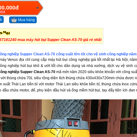
00.000đ
00đ
á
Mua hàng
67181240 mua máy hút bụi Supper Clean AS-70 giá rẻ nhất
công nghiệp Supper Clean AS-70 công suất lớn tốt cho vệ sinh công nghiệp năm
 máy Venus địa chỉ cung cấp máy hút bụi công nghiệp giá tốt nhất tại Hà Nội, n
công nghiệp hút bụi khô & ướt tốt cho dân dụng và nhà xưởng, dịch vụ vệ sinh 
công nghiệp Supper Clean AS-70
mã mới năm 2020 siêu khỏe khoắn với công suấ
L với thùng chứa 70L siêu rộng diện tích thùng chứa 430x430x720mm chứa được n
 xuất Thái Lan bền bỉ với motor Thái Lan siêu khỏe bền bỉ, thùng chứa Inox cứn
đầu chứa motor, đế, phụ kiện đầu hút và ống mềm hút bụi, tay đẩy tiện ích đan 