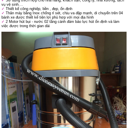
Sử dụng thích hợp cho nhà hàng, khách sạn, công ty, nhà xưởng, dịch
vụ vệ sinh....
Thiết kế công nghiệp, bền , đẹp, ổn định
Thân máy bằng Inox chống rỉ sét, chịu va đập mạnh, di chuyển trên 04
bánh xe được thiết kế tiện lợi phù hợp với mọi địa hình
2 Motor hút bụi - nước 02 tầng cánh đảm bảo lực hút ổn định và làm
việc được trong thời gian dài