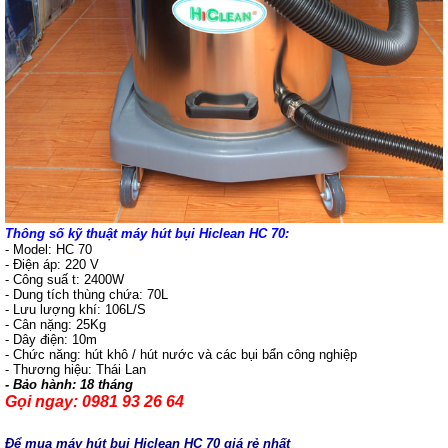
Thông số kỹ thuật m
áy hút bụi Hiclean HC 70
:
- Model: HC 70
- Điện áp: 220 V
- Công suấ t: 2400W
- Dung tích thùng chứa: 70L
- Lưu lượng khí: 106L/S
- Cân nặng: 25Kg
- Dây điện: 10m
- Chức năng: hút khô / hút nước và các bụi bẩn công nghiệp
- Thương hiệu: Thái Lan
- Bảo hành: 18 tháng
Gọi ngay: 0981 93 26 64
Để mua máy hút bụi Hiclean HC 70 giá rẻ nhất