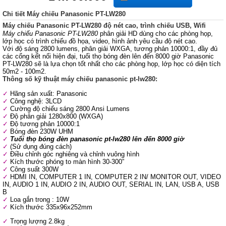
Chi tiết Máy chiếu Panasonic PT-LW280
Máy chiếu Panasonic PT-LW280 độ nét cao, trình chiếu USB, Wifi
Máy chiếu Panasonic PT-LW280
phân giải HD dùng cho các phòng họp,
lớp học có trình chiếu đồ họa, video, hình ảnh yêu cầu độ nét cao.
Với độ sáng 2800 lumens, phân giải WXGA, tương phản 10000:1, đầy đủ
các cổng kết nối hiện đại, tuổi thọ bóng đèn lên đến 8000 giờ Panasonic
PT-LW280 sẽ là lựa chọn tốt nhất cho các phòng họp, lớp học có diện tích
50m2 - 100m2.
Thông số kỹ thuật máy chiếu panasonic pt-lw280:
Hãng sản xuất: Panasonic
Công nghệ: 3LCD
Cường độ chiếu sáng 2800 Ansi Lumens
Độ phân giải 1280x800 (WXGA)
Độ tương phản 10000:1
Bóng đèn 230W UHM
Tuổi thọ bóng đèn panasonic pt-lw280 lên đến 8000 giờ
(Sử dụng đúng cách)
Điều chỉnh góc nghiêng và chỉnh vuông hình
Kích thước phóng to màn hình 30-300”
Công suất 300W
HDMI IN, COMPUTER 1 IN, COMPUTER 2 IN/ MONITOR OUT, VIDEO
IN, AUDIO 1 IN, AUDIO 2 IN, AUDIO OUT, SERIAL IN, LAN, USB A, USB
B
Loa gắn trong : 10W
Kích thước 335x96x252mm
Trọng lượng 2.8kg