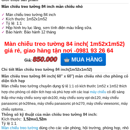
Màn chiếu treo tường 84 inch màn chiếu nhỏ
Màn chiếu treo tường 84 inch
Kích thước 1m52x1m52
Tỷ lệ: 1:1
Hộp hình trụ lục lăng, sơn tính điện màu trắng sữa.
Bảo hành: Bảo hành 12 tháng
Màn chiếu treo tường 84 inch( 1m52x1m52)
giá rẻ, giao hàng tận nơi -0981 93 26 64
850.000
MUA HÀNG
Giá:
Chi tiết Màn chiếu treo tường 84 inch(1m52x1m52)
Màn chiếu treo tường 84 inch( 60" x 60") màn chiếu nhỏ cho phòng có
diện tích hẹp
Màn chiếu treo tường chuyên dụng
tỷ lệ 1:1 có kích thước 1m52 x 1m52 thích
hợp cho phòng có diện tích hẹp và phù hợp với các loại
máy chiếu
có độ sáng
thấp như máy chiếu sony vpl-dx100, máy chiếu sony vpl-dx120, máy chiếu
panasonic pt-lx26hea, máy chiếu panasonic pt-lx270, máy chiếu viewsonic, máy
chiếu optoma...
Thông số kỹ thuật của màn chiếu treo tường 84 inch:
Kích thước:
1,52mx1,52m
Tỷ lệ 1:1.
Màn chiếu treo tường
dùng cho các văn phòng, hội trường, phòng họp, nhỏ